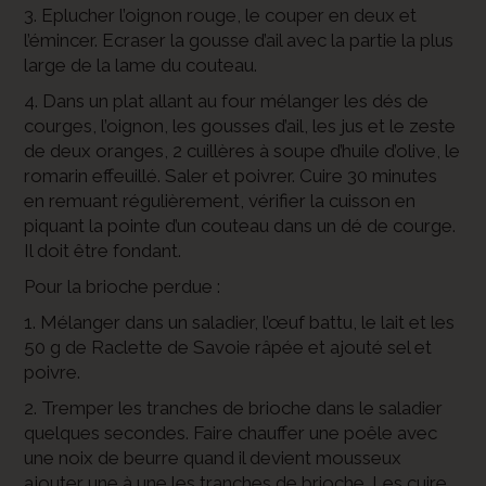
3. Eplucher l’oignon rouge, le couper en deux et
l’émincer. Ecraser la gousse d’ail avec la partie la plus
large de la lame du couteau.
4. Dans un plat allant au four mélanger les dés de
courges, l’oignon, les gousses d’ail, les jus et le zeste
de deux oranges, 2 cuillères à soupe d’huile d’olive, le
romarin effeuillé. Saler et poivrer. Cuire 30 minutes
en remuant régulièrement, vérifier la cuisson en
piquant la pointe d’un couteau dans un dé de courge.
Il doit être fondant.
Pour la brioche perdue :
1. Mélanger dans un saladier, l’œuf battu, le lait et les
50 g de Raclette de Savoie râpée et ajouté sel et
poivre.
2. Tremper les tranches de brioche dans le saladier
quelques secondes. Faire chauffer une poêle avec
une noix de beurre quand il devient mousseux
ajouter une à une les tranches de brioche. Les cuire