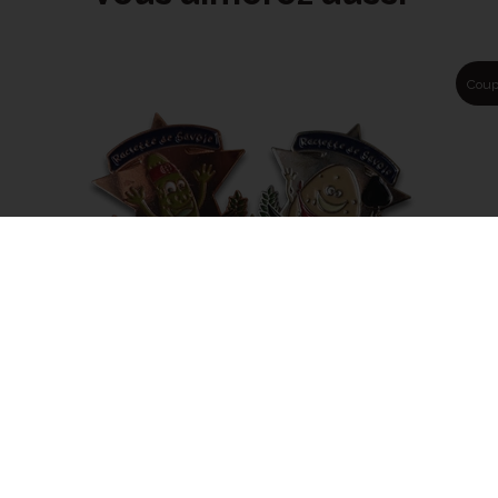
Coup
HON
PINS RALCETTE DE SAVOIE
PORT