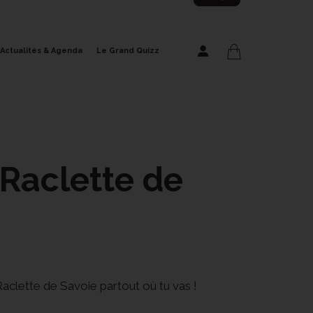
Actualités & Agenda
Le Grand Quizz
Connexion
 Raclette de
Valider
Mot de passe oublié ?
Inscription
Raclette de Savoie partout où tu vas !