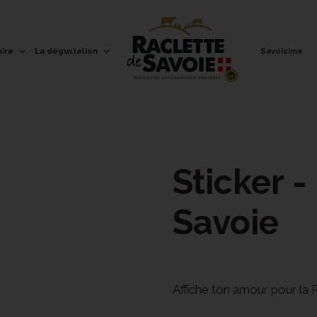
aire
La dégustation
Savoicime
Sticker -
Savoie
Affiche ton amour pour la 