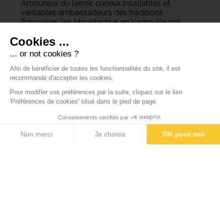
Amoureux du terroir, curieux insatiables et
véritables ambassadeurs des traditions
françaises, les Moustachus en Vadrouille ont
posé leurs sacs en Savoie avec une idée bien
précise : partir à la recherche de la meilleure
raclette, directement là où elle est née,
au cœur
des Alpes.
Car ici la raclette est bien plus qu’un simple plat.
La Raclette de Savoie IGP est un vrai
fromage sous signe de qualité
, elle incarne
un savoir-faire, une histoire et un lien fort avec
le territoire. Pour ces fervents défenseurs des
bons produits, impossible de passer à côté de
cette filière sans en découvrir chaque détail.